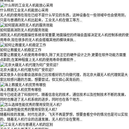
媒体报道
什么样的工业无人机能放心采用
无人机的使用在现在已经不是什么罕见的东西，这种设备在一些领域中也会使用到，
只是与普通的无人机比起来，工业无人机在做工等方...
如何提高消防无人机的服务效能
消防无人机的地面操控系统非常重要,地面操控的终端会直接决定无人机控制系统的使
用寿命,现在很多的无人机会搭载其他的模块来执...
如何让救援无人机稳定工作
若要让救援无人机使用寿命够久,除了关注它的硬件设计之外,更要在软件功能方面重
点斟酌,在某种程度上无人机的使用寿命依赖软件...
北京大疆无人机代理为何广受欢迎？
其实很多人创业都会选择自己比较看好的方向做代理，而北京大疆无人机代理就是大
家比较感兴趣的方面，想要尝试，但又担心其背后的...
海上救援无人机优势有哪些
现今已经走进了科技时代，随着信息化的技术，通信技术以及控制技术不断的发展，
同时也推进了无人机系统的进步，同时也在各个地方...
怎么选择性能优秀的警用安防无人机？
随着科技的发展，时代在进步，飞天不再是梦想，想要查看空中的情况也是可以实现
的，随着无人机行业的迅速发展，无人机行业在警用...