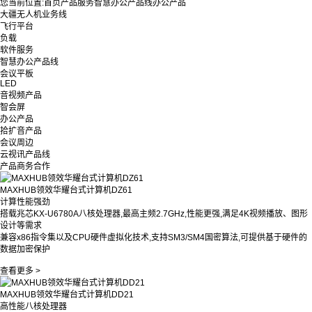
您当前位置:
首页
产品服务
智慧办公产品线
办公产品
大疆无人机业务线
飞行平台
负载
软件服务
智慧办公产品线
会议平板
LED
音视频产品
智会屏
办公产品
拾扩音产品
会议周边
云视讯产品线
产品商务合作
MAXHUB领效华耀台式计算机DZ61
计算性能强劲
搭载兆芯KX-U6780A八核处理器,最高主频2.7GHz,性能更强,满足4K视频播放、图形
设计等需求
兼容x86指令集以及CPU硬件虚拟化技术,支持SM3/SM4国密算法,可提供基于硬件的
数据加密保护
查看更多 >
MAXHUB领效华耀台式计算机DD21
高性能八核处理器