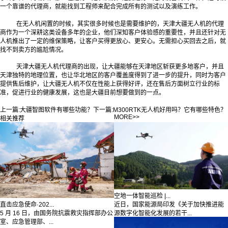
一个靠谱的代理商，就能找到工程师来配合完成所有的测试以及演练工作。
在无人机闲置的时候，其实很多时候也是需要维护的，天津大疆无人机的代理
商作为一个深耕这类设备多年的企业，他们深知客户体验感的重要性，并且还针对无
人机推出了一定的维保策略，让客户买得更放心、更安心。无需担心买回去之后，就
找不到卖方的尴尬情况。
天津大疆无人机代理商的出现，让大疆能够在天津地区斩获更多地客户，并且
天津独特的地理位置，也让华北地区的客户覆盖度得到了进一步的提升，同时为客户
提供售后维护，让大疆无人机不仅在性能上获得好评，还在售后方面树立行业的标
准，促进行业的健康发展，这也是大疆目前想要做到的一点。
上一篇:
大疆智图软件有哪些功能？
下一篇:
M300RTK无人机好用吗？它有哪些特色？
MORE>>
相关推荐
空地一体智能巡检 |...
直击应急使命·202...
近日，国家能源局印发《关于加快推进能
5 月 16 日，由国务院抗震救灾指挥部办公
源数字化智能化发展的若干...
室、应急管理部、...