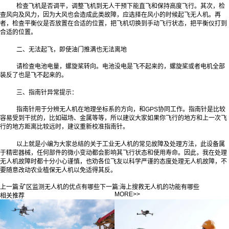
检查飞机是否调平，调整飞机到无人干预下能直飞和保持高度飞行。其次，检
查风向及风力，因为大风也会造成此类故障，应选择在风小的时候起飞无人机。再
者，检查平衡仪是否放置在合适的位置，把飞机切换到手动飞行状态，把平衡仪打到
合适的位置。
二、无法起飞，即使油门推满也无法离地
请检查电池电量，螺旋桨转向。电池没电是飞不起来的，螺旋桨或者电机全部
装反了也是飞不起来的。
三、指南针异常提示：
指南针用于分辨无人机在地理坐标系的方向，和GPS协同工作。指南针是比较
容易受到干扰的，比如磁场、金属等等，所以建议大家如果你飞行的地方和上一次飞
行的地方距离比较远时，建议重新校准指南针。
以上就是小编为大家总结的关于工业无人机的常见故障及处理方法，此设备‍属
于精密器械，任何部件的微小变动都会影响其飞行状态和使用寿命。因此，我在处理
无人机故障时都十分小心谨慎，也劝各位飞友以科学严谨的态度处理无人机故障，不
要随意改动农业植保无人机以免适得其反。
上一篇:
矿区监测无人机的优点有哪些
下一篇:
海上搜救无人机的功能有哪些
MORE>>
相关推荐