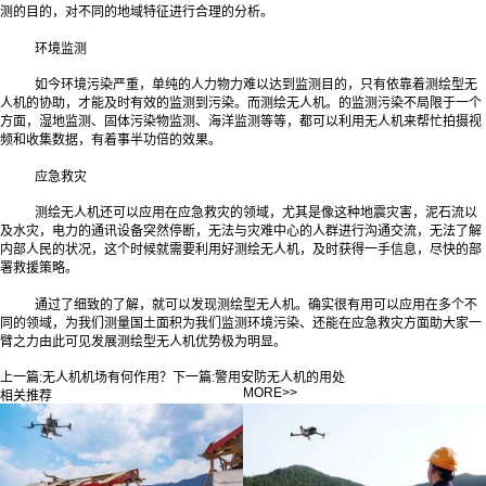
测的目的，对不同的地域特征进行合理的分析。
环境监测
如今环境污染严重，单纯的人力物力难以达到监测目的，只有依靠着测绘型无
人机的协助，才能及时有效的监测到污染。而测绘无人机。的监测污染不局限于一个
方面，湿地监测、固体污染物监测、海洋监测等等，都可以利用无人机来帮忙拍摄视
频和收集数据，有着事半功倍的效果。
应急救灾
测绘无人机还可以应用在应急救灾的领域，尤其是像这种地震灾害，泥石流以
及水灾，电力的通讯设备突然停断，无法与灾难中心的人群进行沟通交流，无法了解
内部人民的状况，这个时候就需要利用好测绘无人机，及时获得一手信息，尽快的部
署救援策略。
通过了细致的了解，就可以发现测绘型无人机。确实很有用可以应用在多个不
同的领域，为我们测量国土面积为我们监测环境污染、还能在应急救灾方面助大家一
臂之力由此可见发展测绘型无人机优势极为明显。
上一篇:
无人机机场有何作用？
下一篇:
警用安防无人机的用处
MORE>>
相关推荐