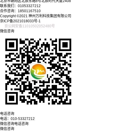
北京市朝阳区北辰东路8号北辰时代大厦2408
联系我们：01053327212
合作咨询：18501167510
Copyright ©2021 神州万利科技集团有限公司
京ICP备2021018033号-1
京公网安备11010502052480号
微信咨询
电话咨询
电话：
010-53327212
微信咨询
电话咨询
微信咨询