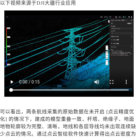
以下视频来源于
DJI大疆行业应用
可以看出，两条航线采集的原始数据在未开启
[点云精度优
化] 的情况下，建成的模型重叠一致，杆塔、绝缘子、地面
地物轮廓较为完整、清晰，地线和各层导线均未出现连续缺
少点云的情况。通过点云智绘软件快速计算得出点云密度为