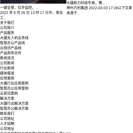
大疆助力科技冬奥，赛...
一键全景、红外监控，...
神州万利集团 2022-03-03 17:28以下文章
2022 年 8 月 26 日 13 时 17 分许，某化
来源于...
工...
关于我们
公司简介
产品服务
大疆无人机业务线
智慧办公产品线
云视讯产品线
产品商务合作
新闻资讯
公司新闻
行业新闻
媒体报道
应用案例
大疆行业应用案例
智慧办公应用案例
云视讯案例
解决方案
大疆行业解决方案
智慧办公解决方案
联系我们
公司地址
人才招聘
公司地址