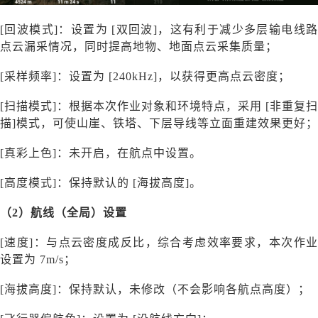
[回波模式]：设置为 [双回波]，这有利于减少多层输电线路
点云漏采情况，同时提高地物、地面点云采集质量；
[采样频率]：设置为 [240kHz]，以获得更高点云密度；
[扫描模式]：根据本次作业对象和环境特点，采用 [非重复扫
描]模式，可使山崖、铁塔、下层导线等立面重建效果更好；
[真彩上色]：未开启，在航点中设置。
[高度模式]：保持默认的 [海拔高度]。
（
2）航线（全局）设置
[速度]：与点云密度成反比，综合考虑效率要求，本次作业
设置为 7m/s；
[海拔高度]：保持默认，未修改（不会影响各航点高度）；