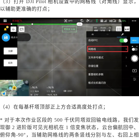
（
3）打开 DJI Pilot 相机设置中的网格线（对角线）显示
以辅助更准确的打点；
（
4）在每基杆塔顶部正上方合适高度处打点；
* 对于本次作业区段的 500 千伏同塔双回输电线路，我们发
现御 2 进阶版可见光相机在 1 倍变焦状态，云台偏航回中、
俯仰角-90
°
，当辅助网格线的两条竖线分别与左、右回上相