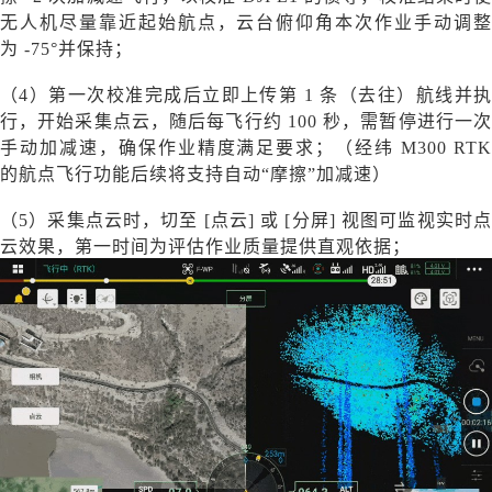
无人机尽量靠近起始航点，云台俯仰角本次作业手动调整
为
-75
°
并保持；
（
4）第一次校准完成后立即上传第 1 条（去往）航线并
行，开始采集点云，随后每飞行约 100 秒，需暂停进行一次
手动加减速，确保作业精度满足要求；（经纬 M300 RTK
的航点飞行功能后续将支持自动“摩擦”加减速）
（
5）采集点云时，切至 [点云] 或 [分屏] 视图可监视实时
云效果，第一时间为评估作业质量提供直观依据；